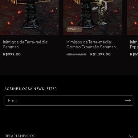
12
%
OFF
Inimigos da Terra-média:
Inimigos da Terra-média:
Inim
Saruman
Combo Expansão Saruman +
Exp
Barbárvore
R$999,00
R$1.598,00
R$1.399,00
R$5
ASSINE NOSSA NEWSLETTER
DEPARTAMENTOS